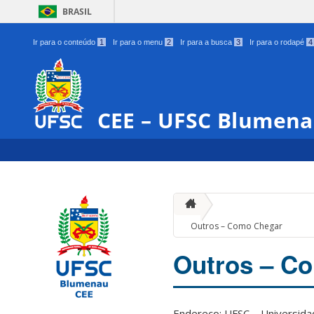
BRASIL
Ir para o conteúdo
1
Ir para o menu
2
Ir para a busca
3
Ir para o rodapé
4
CEE – UFSC Blumen
Outros – Como Chegar
Outros – C
Endereço:
UFSC – Universida