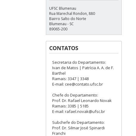
UFSC Blumenau
Rua Marechal Rondon, 880
Bairro Salto do Norte
Blumenau - SC
89065-200
CONTATOS
Secretaria do Departamento:
Ivan de Matos | Patrícia A. A. de F.
Barthel
Ramais: 3347 | 3348
E-mail: cee@contato.ufsc.br
Chefe do Departamento:
Prof. Dr. Rafael Leonardo Novak
Ramais: 3385 | 5185
E-mail: rafael.novak@ufsc.br
Subchefe do Departamento:
Prof. Dr. Silmar José Spinardi
Franchi