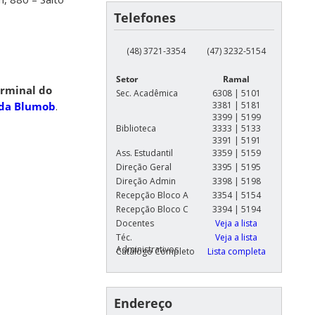
Telefones
(48) 3721-3354
(47) 3232-5154
Setor
Ramal
rminal do
Sec. Acadêmica
6308 | 5101
 da Blumob
.
3381 | 5181
3399 | 5199
Biblioteca
3333 | 5133
3391 | 5191
Ass. Estudantil
3359 | 5159
Direção Geral
3395 | 5195
Direção Admin
3398 | 5198
Recepção Bloco A
3354 | 5154
Recepção Bloco C
3394 | 5194
Docentes
Veja a lista
Téc.
Veja a lista
Administrativos
Catálogo Completo
Lista completa
Endereço