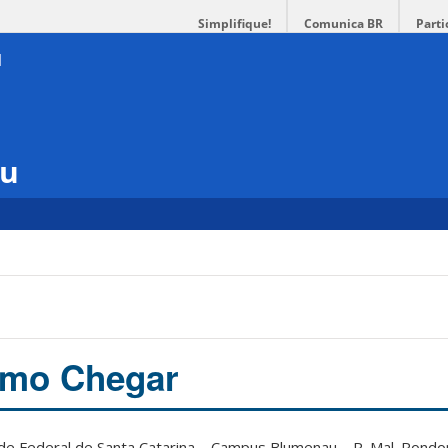
Simplifique!
Comunica BR
Parti
au
omo Chegar
de Federal de Santa Catarina – Campus Blumenau –
R. Mal. Rondo