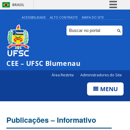
BRASIL
Simplifique!
ACESSIBILIDADE
ALTO CONTRASTE
MAPA DO SITE
Comunica BR
Participe
Acesso à informação
Legislação
CEE – UFSC Blumenau
Canais
Área Restrita
Administradores do Site
MENU
Publicações – Informativo