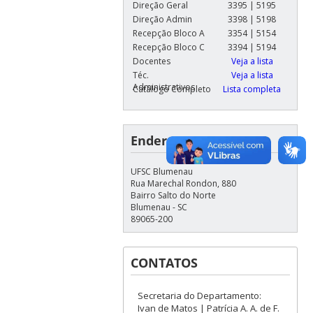
Direção Geral
3395 | 5195
Direção Admin
3398 | 5198
Recepção Bloco A
3354 | 5154
Recepção Bloco C
3394 | 5194
Docentes
Veja a lista
Téc.
Veja a lista
Administrativos
Catálogo Completo
Lista completa
Endereço
UFSC Blumenau
Rua Marechal Rondon, 880
Bairro Salto do Norte
Blumenau - SC
89065-200
CONTATOS
Secretaria do Departamento:
Ivan de Matos | Patrícia A. A. de F.