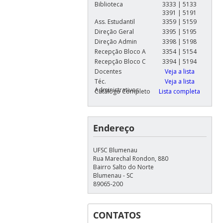
Biblioteca
3333 | 5133
3391 | 5191
Ass. Estudantil
3359 | 5159
Direção Geral
3395 | 5195
Direção Admin
3398 | 5198
Recepção Bloco A
3354 | 5154
Recepção Bloco C
3394 | 5194
Docentes
Veja a lista
Téc.
Veja a lista
Administrativos
Catálogo Completo
Lista completa
Endereço
UFSC Blumenau
Rua Marechal Rondon, 880
Bairro Salto do Norte
Blumenau - SC
89065-200
CONTATOS