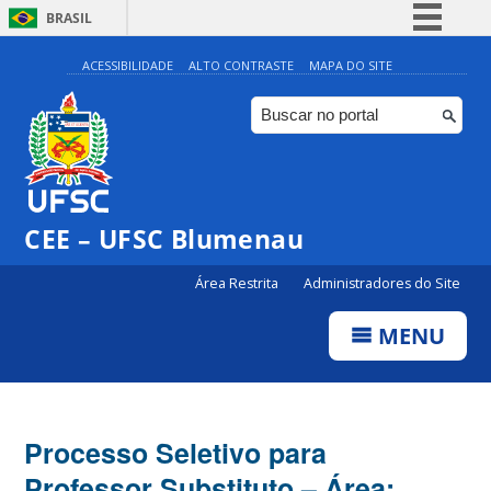
BRASIL
Simplifique!
ACESSIBILIDADE
ALTO CONTRASTE
MAPA DO SITE
Comunica BR
Participe
Acesso à informação
Legislação
CEE – UFSC Blumenau
Canais
Área Restrita
Administradores do Site
MENU
Processo Seletivo para
Professor Substituto – Área: