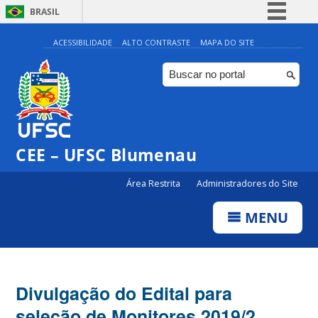
BRASIL
Simplifique!
ACESSIBILIDADE
ALTO CONTRASTE
MAPA DO SITE
Comunica BR
Participe
Acesso à informação
Legislação
CEE – UFSC Blumenau
Canais
Área Restrita
Administradores do Site
MENU
Divulgação do Edital para
seleção de Monitores 2019/2