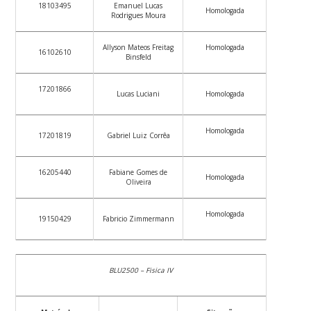
18103495
Emanuel Lucas
Homologada
Rodrigues Moura
Allyson Mateos Freitag
Homologada
16102610
Binsfeld
17201866
Lucas Luciani
Homologada
Homologada
17201819
Gabriel Luiz Corrêa
16205440
Fabiane Gomes de
Homologada
Oliveira
Homologada
19150429
Fabricio Zimmermann
BLU2500 – Fisica IV