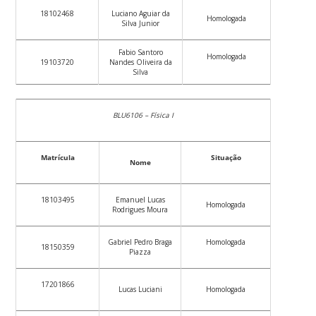
18102468
Luciano Aguiar da
Homologada
Silva Junior
Fabio Santoro
Homologada
19103720
Nandes Oliveira da
Silva
BLU6106 – Física I
Matrícula
Situação
Nome
18103495
Emanuel Lucas
Homologada
Rodrigues Moura
Gabriel Pedro Braga
Homologada
18150359
Piazza
17201866
Lucas Luciani
Homologada