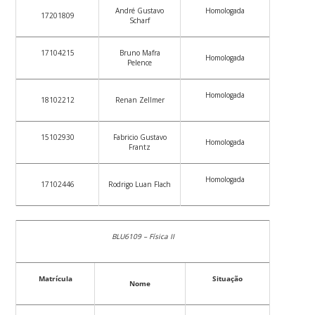
André Gustavo
Homologada
17201809
Scharf
17104215
Bruno Mafra
Homologada
Pelence
Homologada
18102212
Renan Zellmer
15102930
Fabricio Gustavo
Homologada
Frantz
Homologada
17102446
Rodrigo Luan Flach
BLU6109 – Física II
Matrícula
Situação
Nome