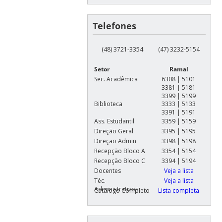
Telefones
(48) 3721-3354
(47) 3232-5154
Setor
Ramal
Sec. Acadêmica
6308 | 5101
3381 | 5181
3399 | 5199
Biblioteca
3333 | 5133
3391 | 5191
Ass. Estudantil
3359 | 5159
Direção Geral
3395 | 5195
Direção Admin
3398 | 5198
Recepção Bloco A
3354 | 5154
Recepção Bloco C
3394 | 5194
Docentes
Veja a lista
Téc.
Veja a lista
Administrativos
Catálogo Completo
Lista completa