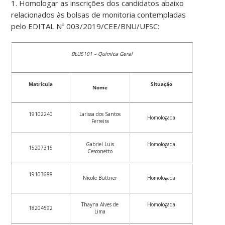
1. Homologar as inscrições dos candidatos abaixo
relacionados às bolsas de monitoria contempladas
pelo EDITAL Nº 003/2019/CEE/BNU/UFSC:
BLU5101 – Química Geral
Matrícula
Situação
Nome
19102240
Larissa dos Santos
Homologada
Ferreira
Gabriel Luis
Homologada
15207315
Cesconetto
19103688
Nicole Buttner
Homologada
Thayna Alves de
Homologada
18204592
Lima