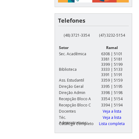
Telefones
(48) 3721-3354
(47) 3232-5154
Setor
Ramal
Sec. Acadêmica
6308 | 5101
3381 | 5181
3399 | 5199
Biblioteca
3333 | 5133
3391 | 5191
Ass. Estudantil
3359 | 5159
Direção Geral
3395 | 5195
Direção Admin
3398 | 5198
Recepção Bloco A
3354 | 5154
Recepção Bloco C
3394 | 5194
Docentes
Veja a lista
Téc.
Veja a lista
Administrativos
Catálogo Completo
Lista completa