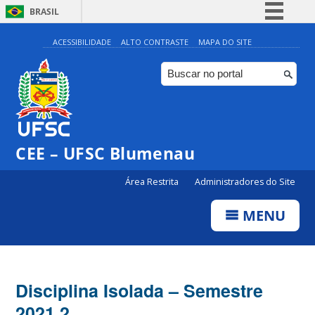
BRASIL
Simplifique!
ACESSIBILIDADE
ALTO CONTRASTE
MAPA DO SITE
Comunica BR
Participe
Acesso à informação
Legislação
CEE – UFSC Blumenau
Canais
Área Restrita
Administradores do Site
MENU
Disciplina Isolada – Semestre
2021.2